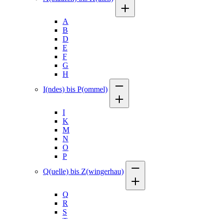
A
B
D
E
F
G
H
I(ndes) bis P(ommel)
I
K
M
N
O
P
Q(uelle) bis Z(wingerhau)
Q
R
S