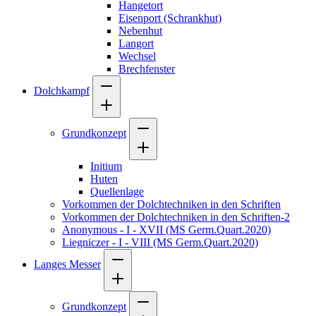
Hangetort
Eisenport (Schrankhut)
Nebenhut
Langort
Wechsel
Brechfenster
Dolchkampf
Grundkonzept
Initium
Huten
Quellenlage
Vorkommen der Dolchtechniken in den Schriften
Vorkommen der Dolchtechniken in den Schriften-2
Anonymous - I - XVII (MS Germ.Quart.2020)
Liegniczer - I - VIII (MS Germ.Quart.2020)
Langes Messer
Grundkonzept