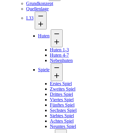
Grundkonzept
Quellenlage
I.33
Huten
Huten 1-3
Huten 4-7
Nebenhuten
Spiele
Erstes Spiel
Zweites Spiel
Drittes Spiel
Viertes Spiel
Fünftes Spiel
Sechstes Spiel
Siebtes Spiel
Achtes Spiel
Neuntes Spiel