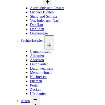
Aufteilung und Fassart
Die vier Blößen
Stand und Schritte
Vor, Indes und Nach
Der Hau
Der Stich
Quellenlage
Fechtprinzipien
Grundkonzept
Ablaufen
Absetzen
Durchlaufen
Durchwechseln
Messernehmen
Nachreisen
Pnemen
Pogen
Zucken
Überlaufen
Huten