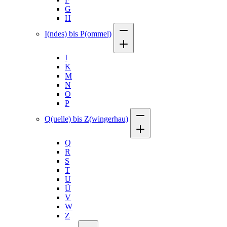
G
H
I(ndes) bis P(ommel)
I
K
M
N
O
P
Q(uelle) bis Z(wingerhau)
Q
R
S
T
U
Ü
V
W
Z