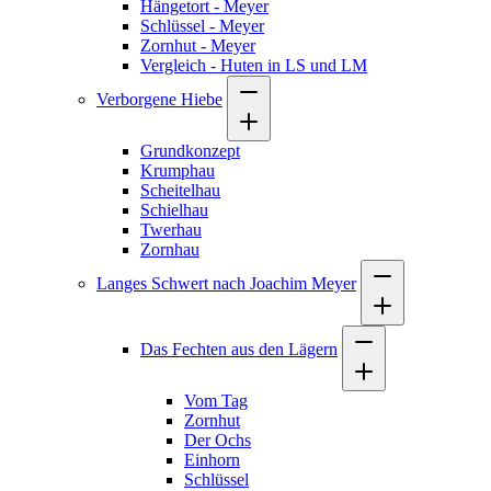
Hängetort - Meyer
Schlüssel - Meyer
Zornhut - Meyer
Vergleich - Huten in LS und LM
Verborgene Hiebe
Grundkonzept
Krumphau
Scheitelhau
Schielhau
Twerhau
Zornhau
Langes Schwert nach Joachim Meyer
Das Fechten aus den Lägern
Vom Tag
Zornhut
Der Ochs
Einhorn
Schlüssel