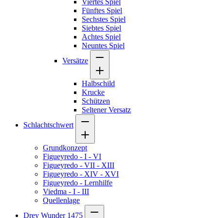
Viertes Spiel
Fünftes Spiel
Sechstes Spiel
Siebtes Spiel
Achtes Spiel
Neuntes Spiel
Versätze
Halbschild
Krucke
Schützen
Seltener Versatz
Schlachtschwert
Grundkonzept
Figueyredo - I - VI
Figueyredo - VII - XIII
Figueyredo - XIV - XVI
Figueyredo - Lernhilfe
Viedma - I - III
Quellenlage
Drey Wunder 1475