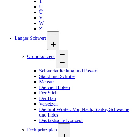
T
U
Ü
V
W
Z
Langes Schwert
Grundkonzept
Schwertaufteilung und Fassart
Stand und Schritte
Mensur
Die vier Blößen
Der Stich
Der Hau
Versetzen
Die fünf Wörter: Vor, Nach, Stärke, Schwäche
und Indes
Das taktische Konzept
Fechtprinzipien