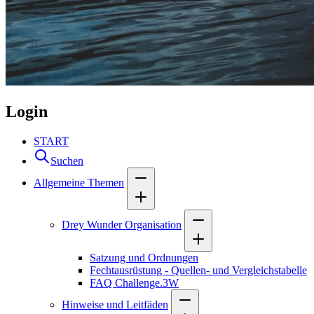
Login
START
Suchen
Allgemeine Themen
Drey Wunder Organisation
Satzung und Ordnungen
Fechtausrüstung - Quellen- und Vergleichstabelle
FAQ Challenge.3W
Hinweise und Leitfäden