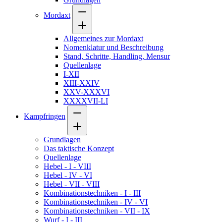
Mordaxt
Allgemeines zur Mordaxt
Nomenklatur und Beschreibung
Stand, Schritte, Handling, Mensur
Quellenlage
I-XII
XIII-XXIV
XXV-XXXVI
XXXXVII-LI
Kampfringen
Grundlagen
Das taktische Konzept
Quellenlage
Hebel - I - VIII
Hebel - IV - VI
Hebel - VII - VIII
Kombinationstechniken - I - III
Kombinationstechniken - IV - VI
Kombinationstechniken - VII - IX
Wurf - I - III