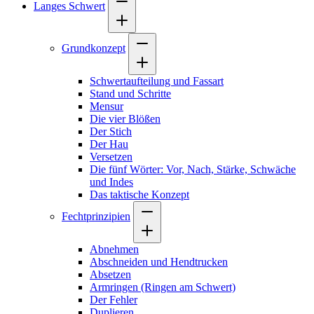
Langes Schwert
Grundkonzept
Schwertaufteilung und Fassart
Stand und Schritte
Mensur
Die vier Blößen
Der Stich
Der Hau
Versetzen
Die fünf Wörter: Vor, Nach, Stärke, Schwäche
und Indes
Das taktische Konzept
Fechtprinzipien
Abnehmen
Abschneiden und Hendtrucken
Absetzen
Armringen (Ringen am Schwert)
Der Fehler
Duplieren