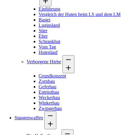
Einführung
Vergleich der Huten beim LS und dem LM
Bastei
Luginsland
Stier
Eber
Schrankhut
Vom Tag
Hutenlauf
Verborgene Hiebe
Grundkonzept
Zornhau
Geferhau
Entrüsthau
Weckerhau
Winkerhau
Zwingerhau
Stangenwaffen