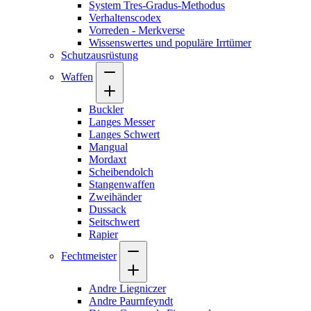
System Tres-Gradus-Methodus
Verhaltenscodex
Vorreden - Merkverse
Wissenswertes und populäre Irrtümer
Schutzausrüstung
Waffen
Buckler
Langes Messer
Langes Schwert
Mangual
Mordaxt
Scheibendolch
Stangenwaffen
Zweihänder
Dussack
Seitschwert
Rapier
Fechtmeister
Andre Liegniczer
Andre Paurnfeyndt