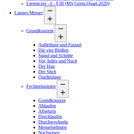
Liegniczer - I - VIII (MS Germ.Quart.2020)
Langes Messer
Grundkonzept
Aufteilung und Fassart
Die vier Blößen
Stand und Schritte
Vor, Indes und Nach
Der Hau
Der Stich
Quellenlage
Fechtprinzipien
Grundkonzept
Ablaufen
Absetzen
Durchlaufen
Durchwechseln
Messernehmen
Nachreisen