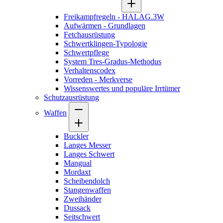
Freikampfregeln - HALAG.3W
Aufwärmen - Grundlagen
Fetchausrüstung
Schwertklingen-Typologie
Schwertpflege
System Tres-Gradus-Methodus
Verhaltenscodex
Vorreden - Merkverse
Wissenswertes und populäre Irrtümer
Schutzausrüstung
Waffen
Buckler
Langes Messer
Langes Schwert
Mangual
Mordaxt
Scheibendolch
Stangenwaffen
Zweihänder
Dussack
Seitschwert