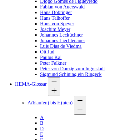
Diogo Gomes de Figueyredo
Fabian von Auerswald
Hans Döbringer
Hans Talhoffer
Hans von Speyer
Joachim Meyer
Johannes Lecküchner
Johannes Liechtenauer
Luis Dias de Viedma
Ott Jud
Paulus Kal
Peter Falkner
Peter von Danzig zum Ingolstadt
Sigmund Schining ein Ringeck
HEMA-Glossar
A(blaufen) bis H(uten)
A
B
D
E
F