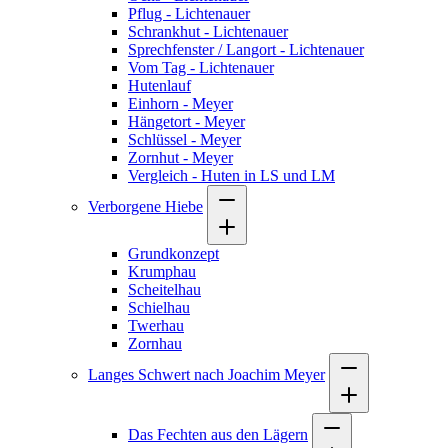
Pflug - Lichtenauer
Schrankhut - Lichtenauer
Sprechfenster / Langort - Lichtenauer
Vom Tag - Lichtenauer
Hutenlauf
Einhorn - Meyer
Hängetort - Meyer
Schlüssel - Meyer
Zornhut - Meyer
Vergleich - Huten in LS und LM
Verborgene Hiebe
Grundkonzept
Krumphau
Scheitelhau
Schielhau
Twerhau
Zornhau
Langes Schwert nach Joachim Meyer
Das Fechten aus den Lägern