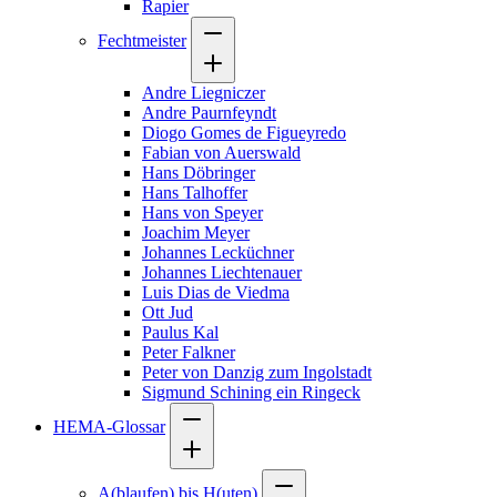
Rapier
Fechtmeister
Andre Liegniczer
Andre Paurnfeyndt
Diogo Gomes de Figueyredo
Fabian von Auerswald
Hans Döbringer
Hans Talhoffer
Hans von Speyer
Joachim Meyer
Johannes Lecküchner
Johannes Liechtenauer
Luis Dias de Viedma
Ott Jud
Paulus Kal
Peter Falkner
Peter von Danzig zum Ingolstadt
Sigmund Schining ein Ringeck
HEMA-Glossar
A(blaufen) bis H(uten)