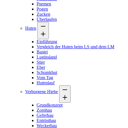
Pnemen
Pogen
Zucken
Überlaufen
Huten
Einführung
Vergleich der Huten beim LS und dem LM
Bastei
Luginsland
Stier
Eber
Schrankhut
Vom Tag
Hutenlauf
Verborgene Hiebe
Grundkonzept
Zornhau
Geferhau
Entrüsthau
Weckerhau