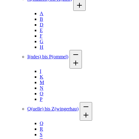
A
B
D
E
F
G
H
I(ndes) bis P(ommel)
I
K
M
N
O
P
Q(uelle) bis Z(wingerhau)
Q
R
S