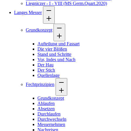
Liegniczer - I - VIII (MS Germ.Quart.2020)
Langes Messer
Grundkonzept
Aufteilung und Fassart
Die vier Blößen
Stand und Schritte
Vor, Indes und Nach
Der Hau
Der Stich
Quellenlage
Fechtprinzipien
Grundkonzept
Ablaufen
Absetzen
Durchlaufen
Durchwechseln
Messernehmen
Nachreisen