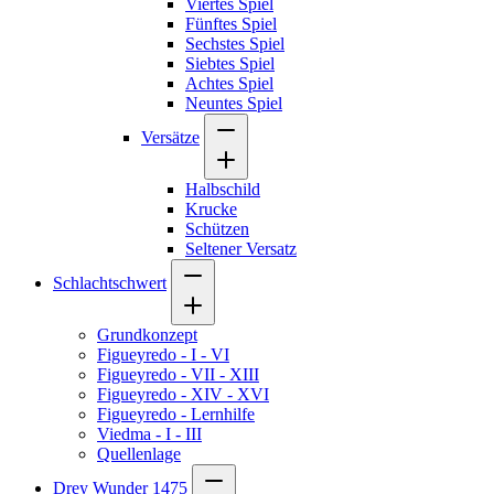
Viertes Spiel
Fünftes Spiel
Sechstes Spiel
Siebtes Spiel
Achtes Spiel
Neuntes Spiel
Versätze
Halbschild
Krucke
Schützen
Seltener Versatz
Schlachtschwert
Grundkonzept
Figueyredo - I - VI
Figueyredo - VII - XIII
Figueyredo - XIV - XVI
Figueyredo - Lernhilfe
Viedma - I - III
Quellenlage
Drey Wunder 1475