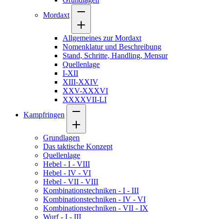
Mordaxt
Allgemeines zur Mordaxt
Nomenklatur und Beschreibung
Stand, Schritte, Handling, Mensur
Quellenlage
I-XII
XIII-XXIV
XXV-XXXVI
XXXXVII-LI
Kampfringen
Grundlagen
Das taktische Konzept
Quellenlage
Hebel - I - VIII
Hebel - IV - VI
Hebel - VII - VIII
Kombinationstechniken - I - III
Kombinationstechniken - IV - VI
Kombinationstechniken - VII - IX
Wurf - I - III