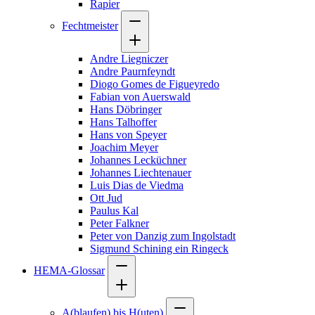
Rapier
Fechtmeister
Andre Liegniczer
Andre Paurnfeyndt
Diogo Gomes de Figueyredo
Fabian von Auerswald
Hans Döbringer
Hans Talhoffer
Hans von Speyer
Joachim Meyer
Johannes Lecküchner
Johannes Liechtenauer
Luis Dias de Viedma
Ott Jud
Paulus Kal
Peter Falkner
Peter von Danzig zum Ingolstadt
Sigmund Schining ein Ringeck
HEMA-Glossar
A(blaufen) bis H(uten)