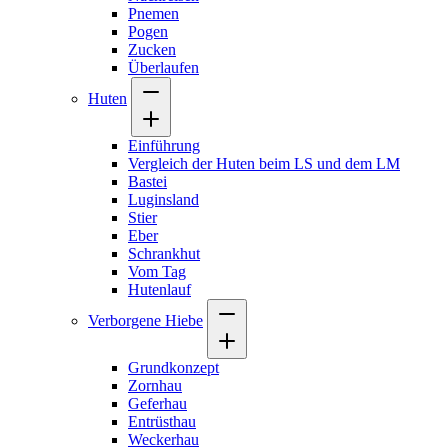
Pnemen
Pogen
Zucken
Überlaufen
Huten
Einführung
Vergleich der Huten beim LS und dem LM
Bastei
Luginsland
Stier
Eber
Schrankhut
Vom Tag
Hutenlauf
Verborgene Hiebe
Grundkonzept
Zornhau
Geferhau
Entrüsthau
Weckerhau