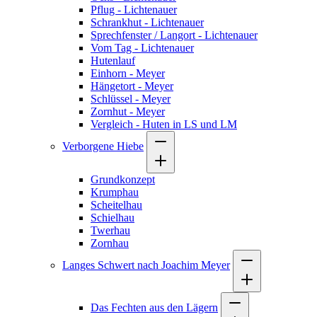
Pflug - Lichtenauer
Schrankhut - Lichtenauer
Sprechfenster / Langort - Lichtenauer
Vom Tag - Lichtenauer
Hutenlauf
Einhorn - Meyer
Hängetort - Meyer
Schlüssel - Meyer
Zornhut - Meyer
Vergleich - Huten in LS und LM
Verborgene Hiebe
Grundkonzept
Krumphau
Scheitelhau
Schielhau
Twerhau
Zornhau
Langes Schwert nach Joachim Meyer
Das Fechten aus den Lägern