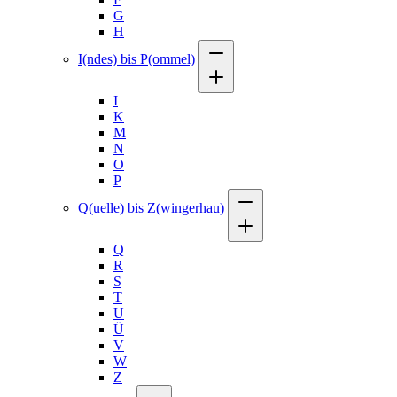
G
H
I(ndes) bis P(ommel)
I
K
M
N
O
P
Q(uelle) bis Z(wingerhau)
Q
R
S
T
U
Ü
V
W
Z