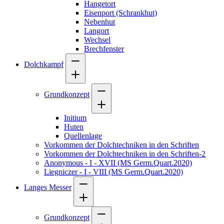
Hangetort
Eisenport (Schrankhut)
Nebenhut
Langort
Wechsel
Brechfenster
Dolchkampf
Grundkonzept
Initium
Huten
Quellenlage
Vorkommen der Dolchtechniken in den Schriften
Vorkommen der Dolchtechniken in den Schriften-2
Anonymous - I - XVII (MS Germ.Quart.2020)
Liegniczer - I - VIII (MS Germ.Quart.2020)
Langes Messer
Grundkonzept