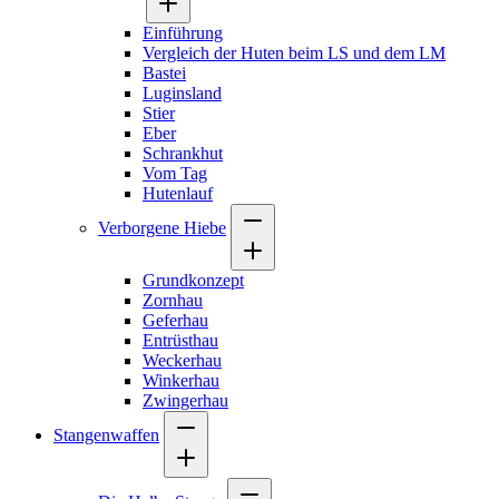
Einführung
Vergleich der Huten beim LS und dem LM
Bastei
Luginsland
Stier
Eber
Schrankhut
Vom Tag
Hutenlauf
Verborgene Hiebe
Grundkonzept
Zornhau
Geferhau
Entrüsthau
Weckerhau
Winkerhau
Zwingerhau
Stangenwaffen