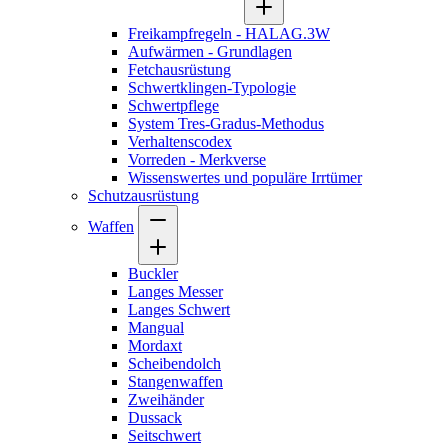
Freikampfregeln - HALAG.3W
Aufwärmen - Grundlagen
Fetchausrüstung
Schwertklingen-Typologie
Schwertpflege
System Tres-Gradus-Methodus
Verhaltenscodex
Vorreden - Merkverse
Wissenswertes und populäre Irrtümer
Schutzausrüstung
Waffen
Buckler
Langes Messer
Langes Schwert
Mangual
Mordaxt
Scheibendolch
Stangenwaffen
Zweihänder
Dussack
Seitschwert