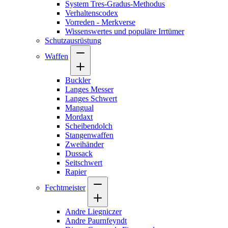
System Tres-Gradus-Methodus
Verhaltenscodex
Vorreden - Merkverse
Wissenswertes und populäre Irrtümer
Schutzausrüstung
Waffen
Buckler
Langes Messer
Langes Schwert
Mangual
Mordaxt
Scheibendolch
Stangenwaffen
Zweihänder
Dussack
Seitschwert
Rapier
Fechtmeister
Andre Liegniczer
Andre Paurnfeyndt