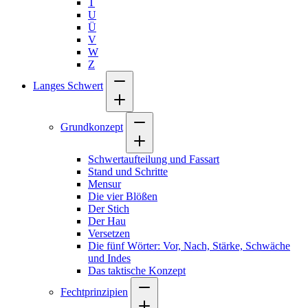
T
U
Ü
V
W
Z
Langes Schwert
Grundkonzept
Schwertaufteilung und Fassart
Stand und Schritte
Mensur
Die vier Blößen
Der Stich
Der Hau
Versetzen
Die fünf Wörter: Vor, Nach, Stärke, Schwäche
und Indes
Das taktische Konzept
Fechtprinzipien