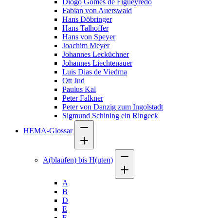
Diogo Gomes de Figueyredo
Fabian von Auerswald
Hans Döbringer
Hans Talhoffer
Hans von Speyer
Joachim Meyer
Johannes Lecküchner
Johannes Liechtenauer
Luis Dias de Viedma
Ott Jud
Paulus Kal
Peter Falkner
Peter von Danzig zum Ingolstadt
Sigmund Schining ein Ringeck
HEMA-Glossar
A(blaufen) bis H(uten)
A
B
D
E
F