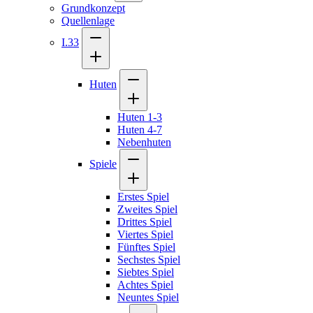
Grundkonzept
Quellenlage
I.33
Huten
Huten 1-3
Huten 4-7
Nebenhuten
Spiele
Erstes Spiel
Zweites Spiel
Drittes Spiel
Viertes Spiel
Fünftes Spiel
Sechstes Spiel
Siebtes Spiel
Achtes Spiel
Neuntes Spiel