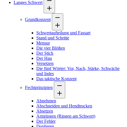
Langes Schwert
Grundkonzept
Schwertaufteilung und Fassart
Stand und Schritte
Mensur
Die vier Blößen
Der Stich
Der Hau
Versetzen
Die fünf Wörter: Vor, Nach, Stärke, Schwäche
und Indes
Das taktische Konzept
Fechtprinzipien
Abnehmen
Abschneiden und Hendtrucken
Absetzen
Armringen (Ringen am Schwert)
Der Fehler
Duplieren