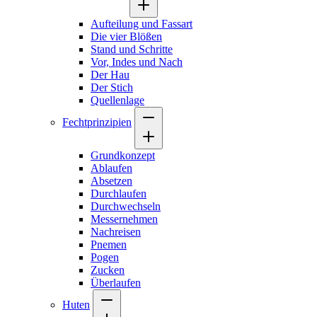
Aufteilung und Fassart
Die vier Blößen
Stand und Schritte
Vor, Indes und Nach
Der Hau
Der Stich
Quellenlage
Fechtprinzipien
Grundkonzept
Ablaufen
Absetzen
Durchlaufen
Durchwechseln
Messernehmen
Nachreisen
Pnemen
Pogen
Zucken
Überlaufen
Huten