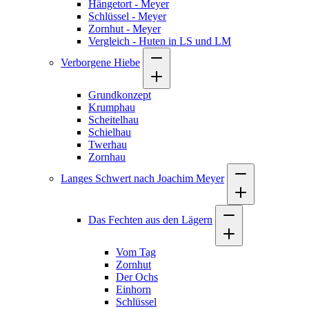
Hängetort - Meyer
Schlüssel - Meyer
Zornhut - Meyer
Vergleich - Huten in LS und LM
Verborgene Hiebe
Grundkonzept
Krumphau
Scheitelhau
Schielhau
Twerhau
Zornhau
Langes Schwert nach Joachim Meyer
Das Fechten aus den Lägern
Vom Tag
Zornhut
Der Ochs
Einhorn
Schlüssel