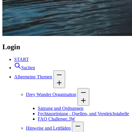
Login
START
Suchen
Allgemeine Themen
Drey Wunder Organisation
Satzung und Ordnungen
Fechtausrüstung - Quellen- und Vergleichstabelle
FAQ Challenge.3W
Hinweise und Leitfäden