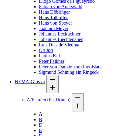
Diogo Gomes de Figueyredo
Fabian von Auerswald
Hans Döbringer
Hans Talhoffer
Hans von Speyer
Joachim Meyer
Johannes Lecküchner
Johannes Liechtenauer
Luis Dias de Viedma
Ott Jud
Paulus Kal
Peter Falkner
Peter von Danzig zum Ingolstadt
Sigmund Schining ein Ringeck
HEMA-Glossar
A(blaufen) bis H(uten)
A
B
D
E
F