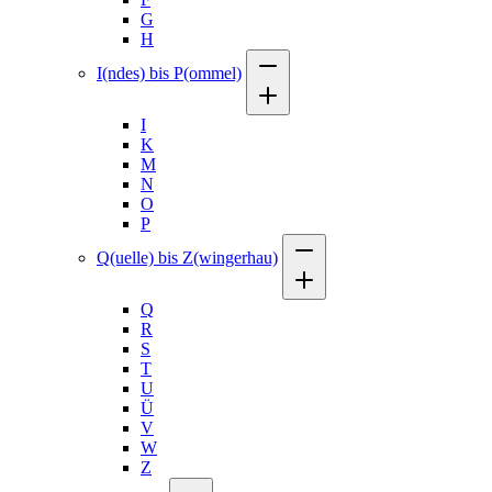
G
H
I(ndes) bis P(ommel)
I
K
M
N
O
P
Q(uelle) bis Z(wingerhau)
Q
R
S
T
U
Ü
V
W
Z