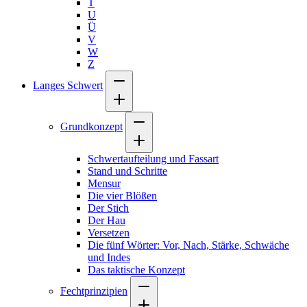
T
U
Ü
V
W
Z
Langes Schwert
Grundkonzept
Schwertaufteilung und Fassart
Stand und Schritte
Mensur
Die vier Blößen
Der Stich
Der Hau
Versetzen
Die fünf Wörter: Vor, Nach, Stärke, Schwäche
und Indes
Das taktische Konzept
Fechtprinzipien