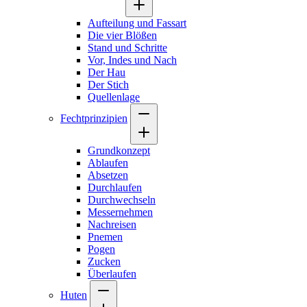
Aufteilung und Fassart
Die vier Blößen
Stand und Schritte
Vor, Indes und Nach
Der Hau
Der Stich
Quellenlage
Fechtprinzipien
Grundkonzept
Ablaufen
Absetzen
Durchlaufen
Durchwechseln
Messernehmen
Nachreisen
Pnemen
Pogen
Zucken
Überlaufen
Huten