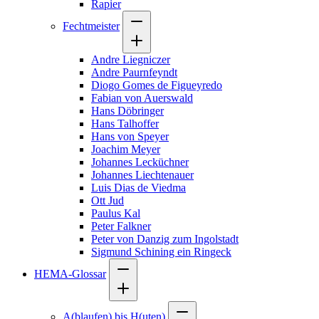
Rapier
Fechtmeister
Andre Liegniczer
Andre Paurnfeyndt
Diogo Gomes de Figueyredo
Fabian von Auerswald
Hans Döbringer
Hans Talhoffer
Hans von Speyer
Joachim Meyer
Johannes Lecküchner
Johannes Liechtenauer
Luis Dias de Viedma
Ott Jud
Paulus Kal
Peter Falkner
Peter von Danzig zum Ingolstadt
Sigmund Schining ein Ringeck
HEMA-Glossar
A(blaufen) bis H(uten)