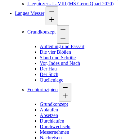
Liegniczer - I - VIII (MS Germ.Quart.2020)
Langes Messer
Grundkonzept
Aufteilung und Fassart
Die vier Blößen
Stand und Schritte
Vor, Indes und Nach
Der Hau
Der Stich
Quellenlage
Fechtprinzipien
Grundkonzept
Ablaufen
Absetzen
Durchlaufen
Durchwechseln
Messernehmen
Nachreisen