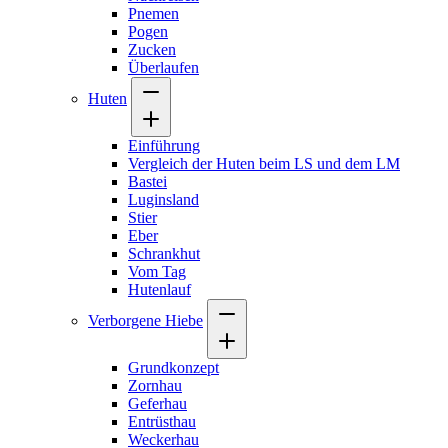
Pnemen
Pogen
Zucken
Überlaufen
Huten
Einführung
Vergleich der Huten beim LS und dem LM
Bastei
Luginsland
Stier
Eber
Schrankhut
Vom Tag
Hutenlauf
Verborgene Hiebe
Grundkonzept
Zornhau
Geferhau
Entrüsthau
Weckerhau