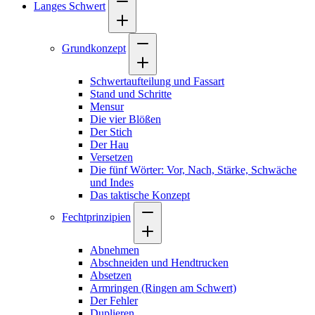
Langes Schwert
Grundkonzept
Schwertaufteilung und Fassart
Stand und Schritte
Mensur
Die vier Blößen
Der Stich
Der Hau
Versetzen
Die fünf Wörter: Vor, Nach, Stärke, Schwäche
und Indes
Das taktische Konzept
Fechtprinzipien
Abnehmen
Abschneiden und Hendtrucken
Absetzen
Armringen (Ringen am Schwert)
Der Fehler
Duplieren