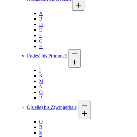
A
B
D
E
F
G
H
I(ndes) bis P(ommel)
I
K
M
N
O
P
Q(uelle) bis Z(wingerhau)
Q
R
S