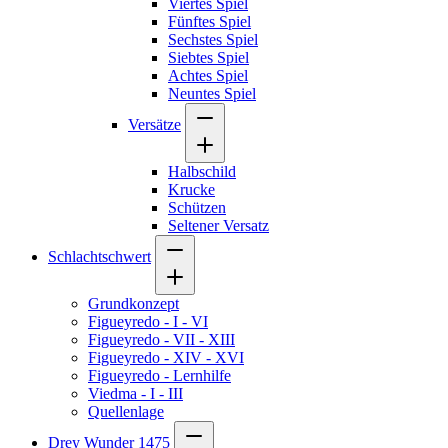
Viertes Spiel
Fünftes Spiel
Sechstes Spiel
Siebtes Spiel
Achtes Spiel
Neuntes Spiel
Versätze
Halbschild
Krucke
Schützen
Seltener Versatz
Schlachtschwert
Grundkonzept
Figueyredo - I - VI
Figueyredo - VII - XIII
Figueyredo - XIV - XVI
Figueyredo - Lernhilfe
Viedma - I - III
Quellenlage
Drey Wunder 1475