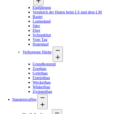
Einführung
Vergleich der Huten beim LS und dem LM
Bastei
Luginsland
Stier
Eber
Schrankhut
Vom Tag
Hutenlauf
Verborgene Hiebe
Grundkonzept
Zornhau
Geferhau
Entrüsthau
Weckerhau
Winkerhau
Zwingerhau
Stangenwaffen