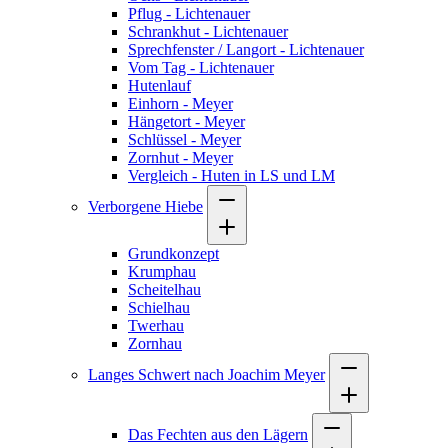
Pflug - Lichtenauer
Schrankhut - Lichtenauer
Sprechfenster / Langort - Lichtenauer
Vom Tag - Lichtenauer
Hutenlauf
Einhorn - Meyer
Hängetort - Meyer
Schlüssel - Meyer
Zornhut - Meyer
Vergleich - Huten in LS und LM
Verborgene Hiebe
Grundkonzept
Krumphau
Scheitelhau
Schielhau
Twerhau
Zornhau
Langes Schwert nach Joachim Meyer
Das Fechten aus den Lägern