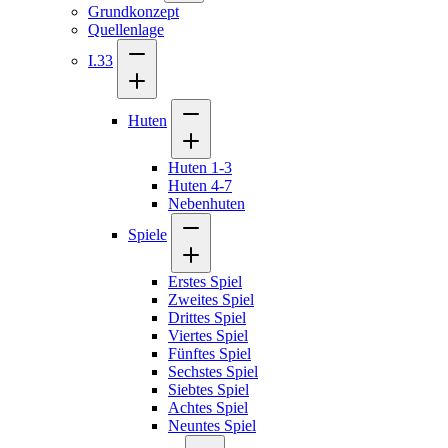
Grundkonzept
Quellenlage
I.33
Huten
Huten 1-3
Huten 4-7
Nebenhuten
Spiele
Erstes Spiel
Zweites Spiel
Drittes Spiel
Viertes Spiel
Fünftes Spiel
Sechstes Spiel
Siebtes Spiel
Achtes Spiel
Neuntes Spiel