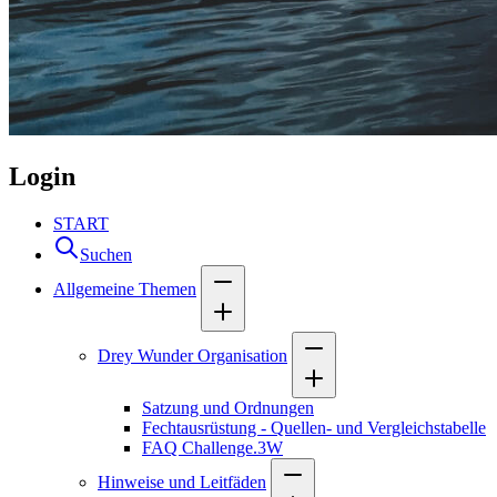
Login
START
Suchen
Allgemeine Themen
Drey Wunder Organisation
Satzung und Ordnungen
Fechtausrüstung - Quellen- und Vergleichstabelle
FAQ Challenge.3W
Hinweise und Leitfäden