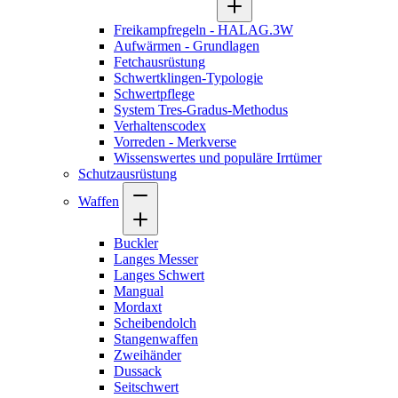
Freikampfregeln - HALAG.3W
Aufwärmen - Grundlagen
Fetchausrüstung
Schwertklingen-Typologie
Schwertpflege
System Tres-Gradus-Methodus
Verhaltenscodex
Vorreden - Merkverse
Wissenswertes und populäre Irrtümer
Schutzausrüstung
Waffen
Buckler
Langes Messer
Langes Schwert
Mangual
Mordaxt
Scheibendolch
Stangenwaffen
Zweihänder
Dussack
Seitschwert