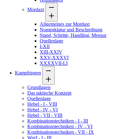
Mordaxt
Allgemeines zur Mordaxt
Nomenklatur und Beschreibung
Stand, Schritte, Handling, Mensur
Quellenlage
I-XII
XIII-XXIV
XXV-XXXVI
XXXXVII-LI
Kampfringen
Grundlagen
Das taktische Konzept
Quellenlage
Hebel - I - VIII
Hebel - IV - VI
Hebel - VII - VIII
Kombinationstechniken - I - III
Kombinationstechniken - IV - VI
Kombinationstechniken - VII - IX
Wurf - I - III