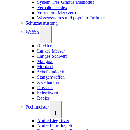
System Tres-Gradus-Methodus
Verhaltenscodex
Vorreden - Merkverse
Wissenswertes und populäre Irrtümer
Schutzausrüstung
Waffen
Buckler
Langes Messer
Langes Schwert
Mangual
Mordaxt
Scheibendolch
Stangenwaffen
Zweihänder
Dussack
Seitschwert
Rapier
Fechtmeister
Andre Liegniczer
Andre Paurnfeyndt