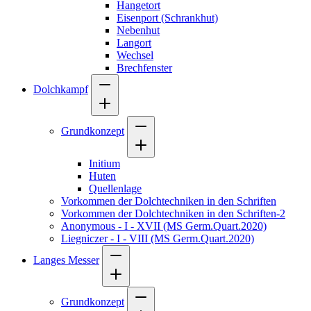
Hangetort
Eisenport (Schrankhut)
Nebenhut
Langort
Wechsel
Brechfenster
Dolchkampf
Grundkonzept
Initium
Huten
Quellenlage
Vorkommen der Dolchtechniken in den Schriften
Vorkommen der Dolchtechniken in den Schriften-2
Anonymous - I - XVII (MS Germ.Quart.2020)
Liegniczer - I - VIII (MS Germ.Quart.2020)
Langes Messer
Grundkonzept