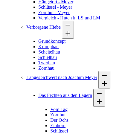
Hängetort - Meyer
Schlüssel - Meyer
Zornhut - Meyer
Vergleich - Huten in LS und LM
Verborgene Hiebe
Grundkonzept
Krumphau
Scheitelhau
Schielhau
Twerhau
Zornhau
Langes Schwert nach Joachim Meyer
Das Fechten aus den Lägern
Vom Tag
Zornhut
Der Ochs
Einhorn
Schlüssel