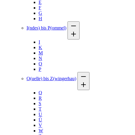
E
F
G
H
I(ndes) bis P(ommel)
I
K
M
N
O
P
Q(uelle) bis Z(wingerhau)
Q
R
S
T
U
Ü
V
W