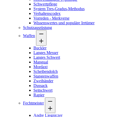
Schwertpflege
System Tres-Gradus-Methodus
Verhaltenscodex
Vorreden - Merkverse
Wissenswertes und populäre Irrtümer
Schutzausrüstung
Waffen
Buckler
Langes Messer
Langes Schwert
Mangual
Mordaxt
Scheibendolch
Stangenwaffen
Zweihänder
Dussack
Seitschwert
Rapier
Fechtmeister
Andre Liegniczer