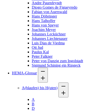
Andre Paurnfeyndt
Diogo Gomes de Figueyredo
Fabian von Auerswald
Hans Döbringer
Hans Talhoffer
Hans von Speyer
Joachim Meyer
Johannes Lecküchner
Johannes Liechtenauer
Luis Dias de Viedma
Ott Jud
Paulus Kal
Peter Falkner
Peter von Danzig zum Ingolstadt
Sigmund Schining ein Ringeck
HEMA-Glossar
A(blaufen) bis H(uten)
A
B
D