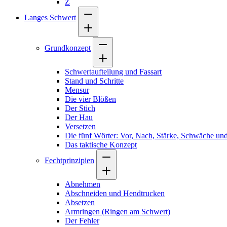
Z
Langes Schwert
Grundkonzept
Schwertaufteilung und Fassart
Stand und Schritte
Mensur
Die vier Blößen
Der Stich
Der Hau
Versetzen
Die fünf Wörter: Vor, Nach, Stärke, Schwäche und
Das taktische Konzept
Fechtprinzipien
Abnehmen
Abschneiden und Hendtrucken
Absetzen
Armringen (Ringen am Schwert)
Der Fehler