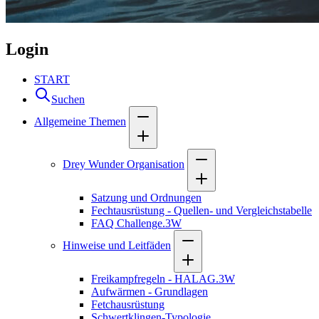
Login
START
Suchen
Allgemeine Themen
Drey Wunder Organisation
Satzung und Ordnungen
Fechtausrüstung - Quellen- und Vergleichstabelle
FAQ Challenge.3W
Hinweise und Leitfäden
Freikampfregeln - HALAG.3W
Aufwärmen - Grundlagen
Fetchausrüstung
Schwertklingen-Typologie