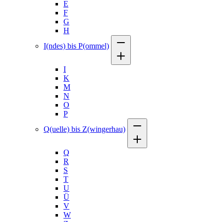
E
F
G
H
I(ndes) bis P(ommel)
I
K
M
N
O
P
Q(uelle) bis Z(wingerhau)
Q
R
S
T
U
Ü
V
W