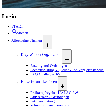
Login
START
Suchen
Allgemeine Themen
Drey Wunder Organisation
Satzung und Ordnungen
Fechtausrüstung - Quellen- und Vergleichstabelle
FAQ Challenge.3W
Hinweise und Leitfäden
Freikampfregeln - HALAG.3W
Aufwärmen - Grundlagen
Fetchausrüstung
Schwertklingen-Typologie