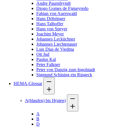
Andre Paurnfeyndt
Diogo Gomes de Figueyredo
Fabian von Auerswald
Hans Döbringer
Hans Talhoffer
Hans von Speyer
Joachim Meyer
Johannes Lecküchner
Johannes Liechtenauer
Luis Dias de Viedma
Ott Jud
Paulus Kal
Peter Falkner
Peter von Danzig zum Ingolstadt
Sigmund Schining ein Ringeck
HEMA-Glossar
A(blaufen) bis H(uten)
A
B
D