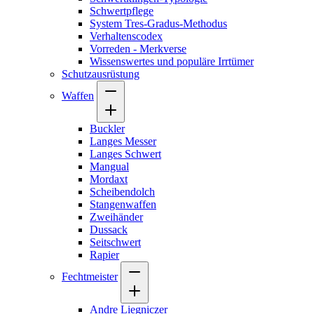
Schwertpflege
System Tres-Gradus-Methodus
Verhaltenscodex
Vorreden - Merkverse
Wissenswertes und populäre Irrtümer
Schutzausrüstung
Waffen
Buckler
Langes Messer
Langes Schwert
Mangual
Mordaxt
Scheibendolch
Stangenwaffen
Zweihänder
Dussack
Seitschwert
Rapier
Fechtmeister
Andre Liegniczer