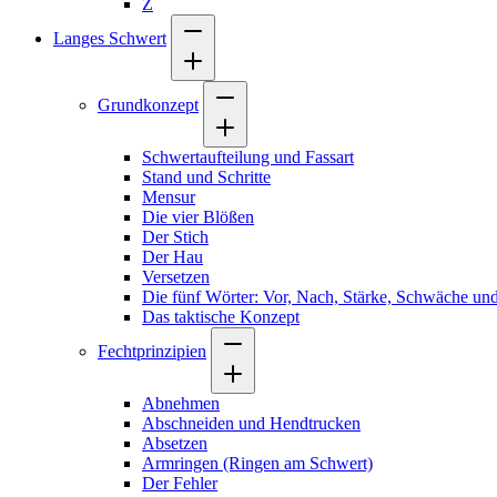
Z
Langes Schwert
Grundkonzept
Schwertaufteilung und Fassart
Stand und Schritte
Mensur
Die vier Blößen
Der Stich
Der Hau
Versetzen
Die fünf Wörter: Vor, Nach, Stärke, Schwäche und
Das taktische Konzept
Fechtprinzipien
Abnehmen
Abschneiden und Hendtrucken
Absetzen
Armringen (Ringen am Schwert)
Der Fehler