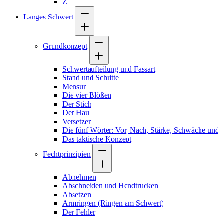
Z
Langes Schwert
Grundkonzept
Schwertaufteilung und Fassart
Stand und Schritte
Mensur
Die vier Blößen
Der Stich
Der Hau
Versetzen
Die fünf Wörter: Vor, Nach, Stärke, Schwäche und
Das taktische Konzept
Fechtprinzipien
Abnehmen
Abschneiden und Hendtrucken
Absetzen
Armringen (Ringen am Schwert)
Der Fehler