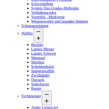
Schwertpflege
System Tres-Gradus-Methodus
Verhaltenscodex
Vorreden - Merkverse
Wissenswertes und populäre Irrtümer
Schutzausrüstung
Waffen
Buckler
Langes Messer
Langes Schwert
Mangual
Mordaxt
Scheibendolch
Stangenwaffen
Zweihänder
Dussack
Seitschwert
Rapier
Fechtmeister
Andre Liegniczer