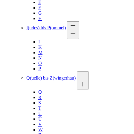
E
F
G
H
I(ndes) bis P(ommel)
I
K
M
N
O
P
Q(uelle) bis Z(wingerhau)
Q
R
S
T
U
Ü
V
W