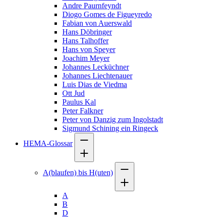
Andre Paurnfeyndt
Diogo Gomes de Figueyredo
Fabian von Auerswald
Hans Döbringer
Hans Talhoffer
Hans von Speyer
Joachim Meyer
Johannes Lecküchner
Johannes Liechtenauer
Luis Dias de Viedma
Ott Jud
Paulus Kal
Peter Falkner
Peter von Danzig zum Ingolstadt
Sigmund Schining ein Ringeck
HEMA-Glossar
A(blaufen) bis H(uten)
A
B
D