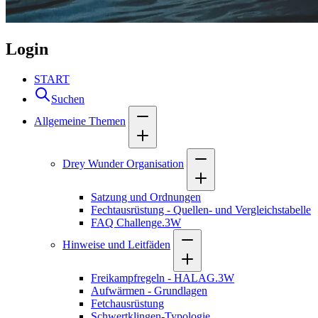
Login
START
Suchen
Allgemeine Themen
Drey Wunder Organisation
Satzung und Ordnungen
Fechtausrüstung - Quellen- und Vergleichstabelle
FAQ Challenge.3W
Hinweise und Leitfäden
Freikampfregeln - HALAG.3W
Aufwärmen - Grundlagen
Fetchausrüstung
Schwertklingen-Typologie