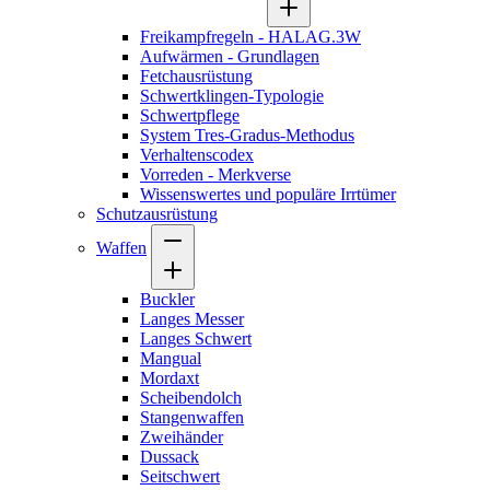
Freikampfregeln - HALAG.3W
Aufwärmen - Grundlagen
Fetchausrüstung
Schwertklingen-Typologie
Schwertpflege
System Tres-Gradus-Methodus
Verhaltenscodex
Vorreden - Merkverse
Wissenswertes und populäre Irrtümer
Schutzausrüstung
Waffen
Buckler
Langes Messer
Langes Schwert
Mangual
Mordaxt
Scheibendolch
Stangenwaffen
Zweihänder
Dussack
Seitschwert