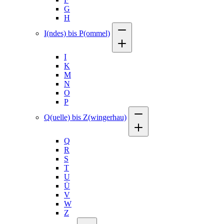
G
H
I(ndes) bis P(ommel)
I
K
M
N
O
P
Q(uelle) bis Z(wingerhau)
Q
R
S
T
U
Ü
V
W
Z