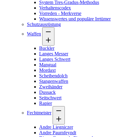
System Tres-Gradus-Methodus
Verhaltenscodex
Vorreden - Merkverse
Wissenswertes und populäre Irrtümer
Schutzausrüstung
Waffen
Buckler
Langes Messer
Langes Schwert
Mangual
Mordaxt
Scheibendolch
Stangenwaffen
Zweihänder
Dussack
Seitschwert
Rapier
Fechtmeister
Andre Liegniczer
Andre Paurnfeyndt