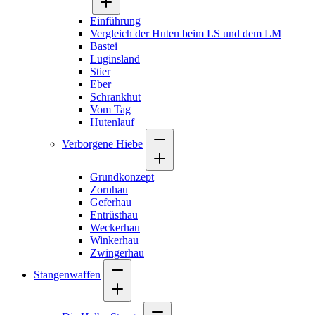
Einführung
Vergleich der Huten beim LS und dem LM
Bastei
Luginsland
Stier
Eber
Schrankhut
Vom Tag
Hutenlauf
Verborgene Hiebe
Grundkonzept
Zornhau
Geferhau
Entrüsthau
Weckerhau
Winkerhau
Zwingerhau
Stangenwaffen