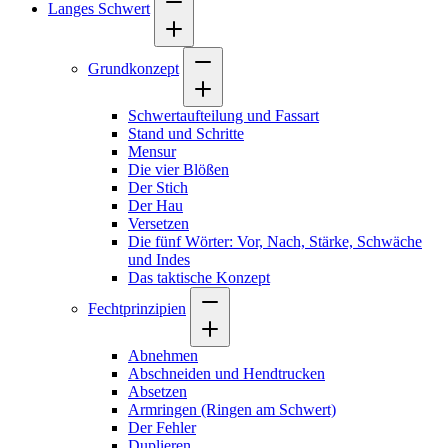
Langes Schwert
Grundkonzept
Schwertaufteilung und Fassart
Stand und Schritte
Mensur
Die vier Blößen
Der Stich
Der Hau
Versetzen
Die fünf Wörter: Vor, Nach, Stärke, Schwäche
und Indes
Das taktische Konzept
Fechtprinzipien
Abnehmen
Abschneiden und Hendtrucken
Absetzen
Armringen (Ringen am Schwert)
Der Fehler
Duplieren