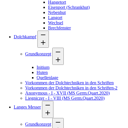
Hangetort
Eisenport (Schrankhut)
Nebenhut
Langort
Wechsel
Brechfenster
Dolchkampf
Grundkonzept
Initium
Huten
Quellenlage
Vorkommen der Dolchtechniken in den Schriften
Vorkommen der Dolchtechniken in den Schriften-2
Anonymous - I - XVII (MS Germ.Quart.2020)
Liegniczer - I - VIII (MS Germ.Quart.2020)
Langes Messer
Grundkonzept