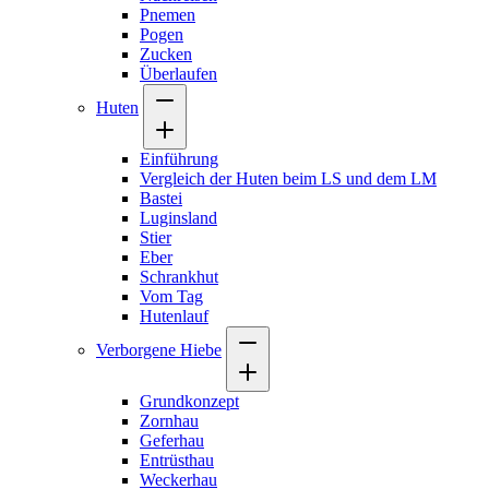
Pnemen
Pogen
Zucken
Überlaufen
Huten
Einführung
Vergleich der Huten beim LS und dem LM
Bastei
Luginsland
Stier
Eber
Schrankhut
Vom Tag
Hutenlauf
Verborgene Hiebe
Grundkonzept
Zornhau
Geferhau
Entrüsthau
Weckerhau