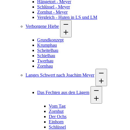
Hängetort - Meyer
Schlüssel - Meyer
Zornhut - Meyer
Vergleich - Huten in LS und LM
Verborgene Hiebe
Grundkonzept
Krumphau
Scheitelhau
Schielhau
Twerhau
Zornhau
Langes Schwert nach Joachim Meyer
Das Fechten aus den Lägern
Vom Tag
Zornhut
Der Ochs
Einhorn
Schlüssel