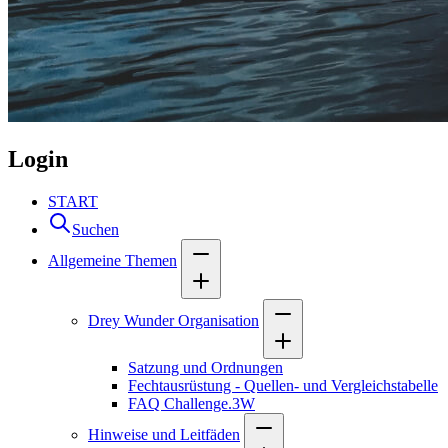
Login
START
Suchen
Allgemeine Themen
Drey Wunder Organisation
Satzung und Ordnungen
Fechtausrüstung - Quellen- und Vergleichstabelle
FAQ Challenge.3W
Hinweise und Leitfäden