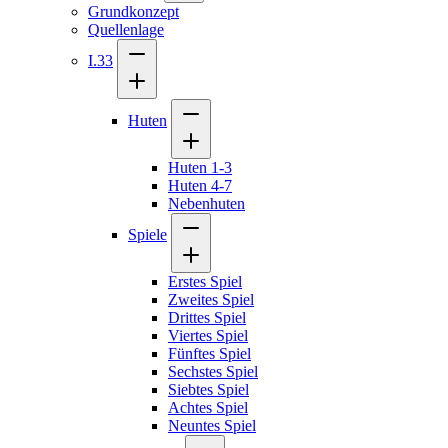
Grundkonzept
Quellenlage
I.33
Huten
Huten 1-3
Huten 4-7
Nebenhuten
Spiele
Erstes Spiel
Zweites Spiel
Drittes Spiel
Viertes Spiel
Fünftes Spiel
Sechstes Spiel
Siebtes Spiel
Achtes Spiel
Neuntes Spiel