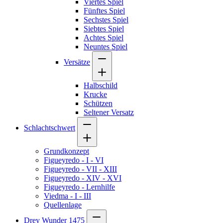
Viertes Spiel
Fünftes Spiel
Sechstes Spiel
Siebtes Spiel
Achtes Spiel
Neuntes Spiel
Versätze
Halbschild
Krucke
Schützen
Seltener Versatz
Schlachtschwert
Grundkonzept
Figueyredo - I - VI
Figueyredo - VII - XIII
Figueyredo - XIV - XVI
Figueyredo - Lernhilfe
Viedma - I - III
Quellenlage
Drey Wunder 1475