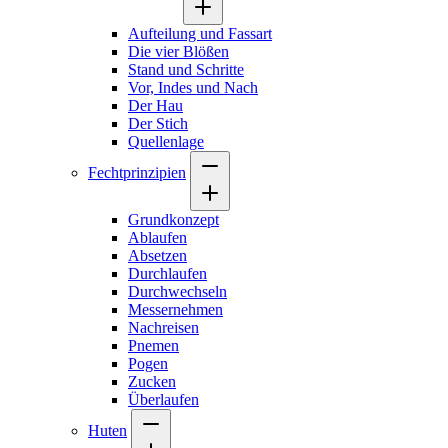
Aufteilung und Fassart
Die vier Blößen
Stand und Schritte
Vor, Indes und Nach
Der Hau
Der Stich
Quellenlage
Fechtprinzipien
Grundkonzept
Ablaufen
Absetzen
Durchlaufen
Durchwechseln
Messernehmen
Nachreisen
Pnemen
Pogen
Zucken
Überlaufen
Huten