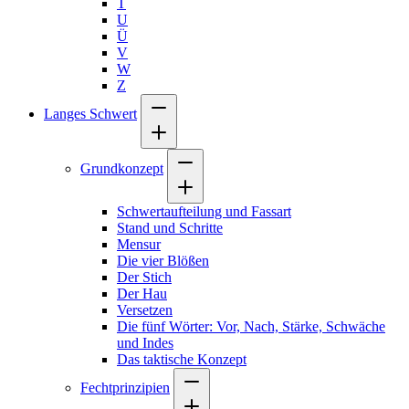
T
U
Ü
V
W
Z
Langes Schwert
Grundkonzept
Schwertaufteilung und Fassart
Stand und Schritte
Mensur
Die vier Blößen
Der Stich
Der Hau
Versetzen
Die fünf Wörter: Vor, Nach, Stärke, Schwäche
und Indes
Das taktische Konzept
Fechtprinzipien