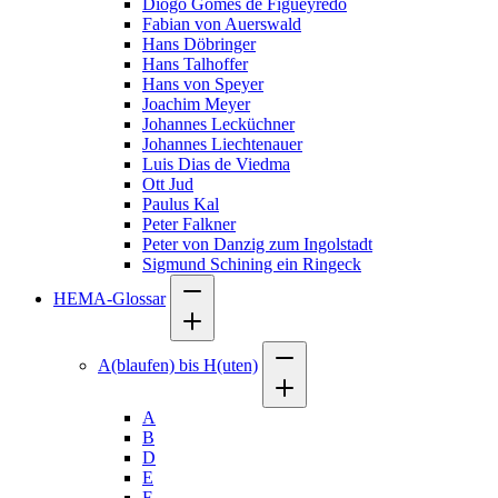
Diogo Gomes de Figueyredo
Fabian von Auerswald
Hans Döbringer
Hans Talhoffer
Hans von Speyer
Joachim Meyer
Johannes Lecküchner
Johannes Liechtenauer
Luis Dias de Viedma
Ott Jud
Paulus Kal
Peter Falkner
Peter von Danzig zum Ingolstadt
Sigmund Schining ein Ringeck
HEMA-Glossar
A(blaufen) bis H(uten)
A
B
D
E
F