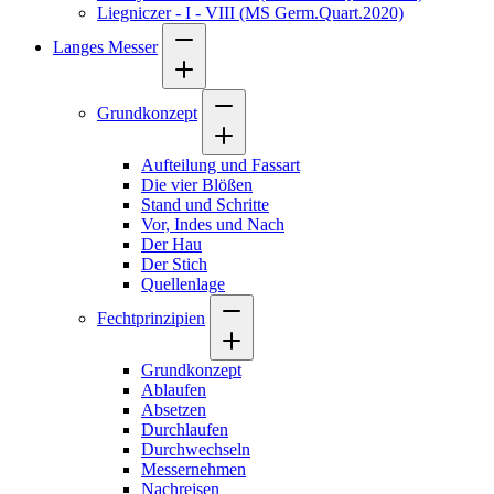
Liegniczer - I - VIII (MS Germ.Quart.2020)
Langes Messer
Grundkonzept
Aufteilung und Fassart
Die vier Blößen
Stand und Schritte
Vor, Indes und Nach
Der Hau
Der Stich
Quellenlage
Fechtprinzipien
Grundkonzept
Ablaufen
Absetzen
Durchlaufen
Durchwechseln
Messernehmen
Nachreisen