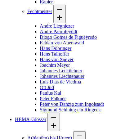
Rapier
Fechtmeister
Andre Liegniczer
Andre Paurnfeyndt
Diogo Gomes de Figueyredo
Fabian von Auerswald
Hans Döbringer
Hans Talhoffer
Hans von Speyer
Joachim Meyer
Johannes Lecküchner
Johannes Liechtenauer
Luis Dias de Viedma
Ott Jud
Paulus Kal
Peter Falkner
Peter von Danzig zum Ingolstadt
Sigmund Schining ein Ringeck
HEMA-Glossar
A(blaufen) bis H(uten)