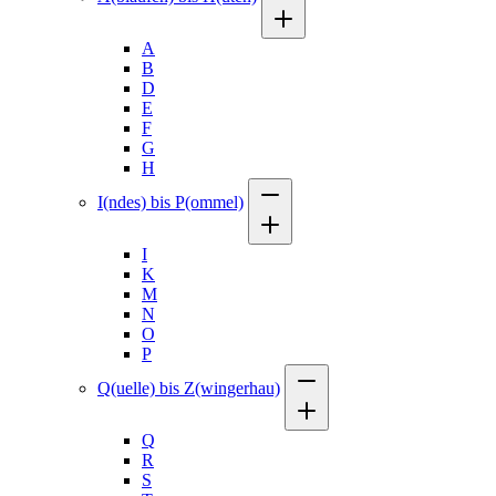
A
B
D
E
F
G
H
I(ndes) bis P(ommel)
I
K
M
N
O
P
Q(uelle) bis Z(wingerhau)
Q
R
S