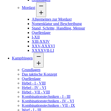
Mordaxt
Allgemeines zur Mordaxt
Nomenklatur und Beschreibung
Stand, Schritte, Handling, Mensur
Quellenlage
I-XII
XIII-XXIV
XXV-XXXVI
XXXXVII-LI
Kampfringen
Grundlagen
Das taktische Konzept
Quellenlage
Hebel - I - VIII
Hebel - IV - VI
Hebel - VII - VIII
Kombinationstechniken - I - III
Kombinationstechniken - IV - VI
Kombinationstechniken - VII - IX
Wurf - I - III