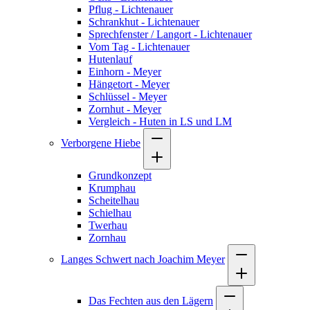
Pflug - Lichtenauer
Schrankhut - Lichtenauer
Sprechfenster / Langort - Lichtenauer
Vom Tag - Lichtenauer
Hutenlauf
Einhorn - Meyer
Hängetort - Meyer
Schlüssel - Meyer
Zornhut - Meyer
Vergleich - Huten in LS und LM
Verborgene Hiebe
Grundkonzept
Krumphau
Scheitelhau
Schielhau
Twerhau
Zornhau
Langes Schwert nach Joachim Meyer
Das Fechten aus den Lägern